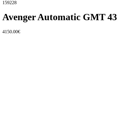
159228
Avenger Automatic GMT 43
4150.00€
Breitling Avenger GMT-Funktion Edelstahl Metallarmband Automat
1 vorrätig
In den Warenkorb
Avenger Automatic GMT 43
4150.00€
159228
Breitling Avenger GMT-Funktion Edelstahl Metallarmband Automat
1 vorrätig