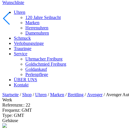
Wunschliste
Uhren
120 Jahre Seilnacht
Marken
Herrenuhren
Damenuhren
Schmuck
Verlobungsringe
Trauringe
Service
Uhrmacher Freiburg
Goldschmied Freiburg
Goldankauf
Perlenpflege
ÜBER UNS
Kontakt
Startseite
/
Shop
/
Uhren
/
Marken
/
Breitling
/
Avenger
/ Avenger Au
Werk
Referenznr.:
22
Frequenz:
GMT
Type:
GMT
Gehäuse