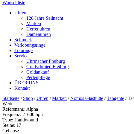
Wunschliste
Uhren
120 Jahre Seilnacht
Marken
Herrenuhren
Damenuhren
Schmuck
Verlobungsringe
Trauringe
Service
Uhrmacher Freiburg
Goldschmied Freiburg
Goldankauf
Perlenpflege
ÜBER UNS
Kontakt
Startseite
/
Shop
/
Uhren
/
Marken
/
Nomos Glashütte
/
Tangente
/ Ta
Werk
Referenznr.:
Alpha
Frequenz:
21600 bph
Type:
Handwound
Steine:
17
Gehäuse