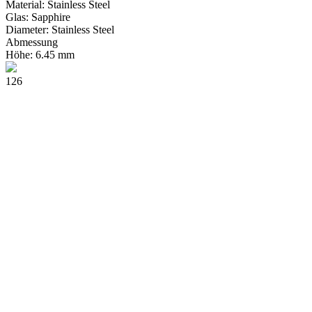
Material:
Stainless Steel
Glas:
Sapphire
Diameter:
Stainless Steel
Abmessung
Höhe:
6.45 mm
126
Tangente 33 Karat
1640€
Klein% u2014und besonders schön: der neue Tangente 33 Karat. Diese 
ein Familientreffen, ein wichtiges Treffen oder einfach nur darum h
1 vorrätig
In den Warenkorb
Tangente 33 Karat